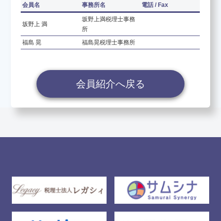
会員名
事務所名
電話 / Fax
坂野上満税理士事務
坂野上 満
所
養成講座のお申し込み
福島 晃
福島晃税理士事務所
決算書について知りたい
会員紹介へ戻る
会員紹介
お問い合わせ