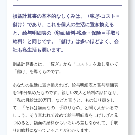
損益計算書の基本的なしくみは、〈稼ぎ-コスト＝
養成講座のお申し込み
儲け〉であり、これを個人の生活に置き換える
と、給与明細表の〈額面給料-税金・保険＝手取り
決算書について知りたい
給料〉と同じです。「儲け」は多いほどよく、会
社も私生活も潤います。
会員紹介
損益計算書とは、「稼ぎ」から「コスト」を差し引いて
「儲け」を導くものです。
お問い合わせ
あなたの生活に置き換えれば、給与明細表と賞与明細表
を1年分集めたものです。親しい友人と給料の話になり、
「私の月給は20万円」などと言うと、もの知り顔をし
て、「それは額面なの、手取りなの」と聞く人がいるで
しょう。そう言われて改めて給与明細表をしげしげと見
つめると、額面の給料からいろいろ差し引かれて、手取
りの給料になっていることがわかります。