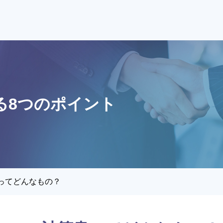
る8つのポイント
日本決算書すっきり
決算
アドバイザー協会とは？
アド
養成講座・試験について
養成
書ってどんなもの？
会員紹介
お問