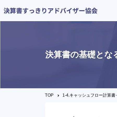
決算書の基礎とな
トップページ
決算すっきりシート
とは？
TOP
1-4.キャッシュフロー計算
決算書について知りたい