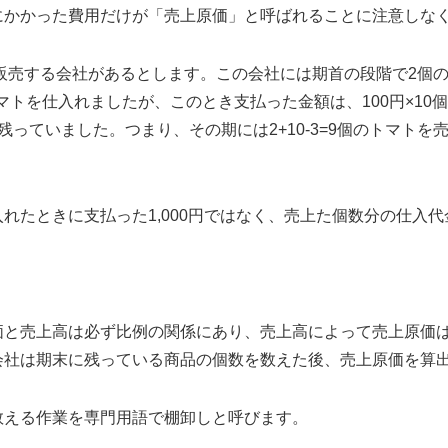
にかかった費用だけが「売上原価」と呼ばれることに注意しな
を販売する会社があるとします。この会社には期首の段階で2個
トマトを仕入れましたが、このとき支払った金額は、100円×10個
っていました。つまり、その期には2+10-3=9個のトマトを
。
れたときに支払った1,000円ではなく、売上た個数分の仕入代
価と売上高は必ず比例の関係にあり、売上高によって売上原価
会社は期末に残っている商品の個数を数えた後、売上原価を算
数える作業を専門用語で棚卸しと呼びます。