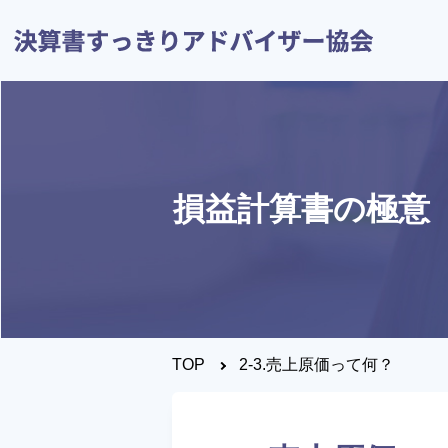
損益計算書の極意
トップページ
決算すっきりシート
とは？
TOP
2-3.売上原価って何？
決算書について知りたい