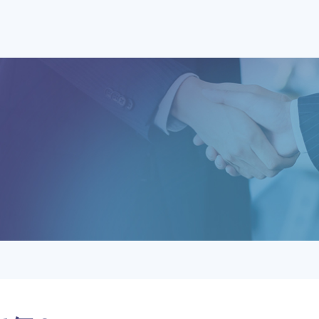
日本決算書すっきり
決算
アドバイザー協会とは？
アド
養成講座・試験について
養成
会員紹介
お問