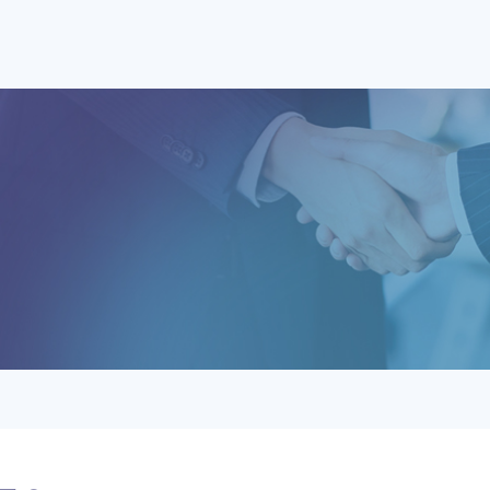
日本決算書すっきり
決算
アドバイザー協会とは？
アド
養成講座・試験について
養成
会員紹介
お問