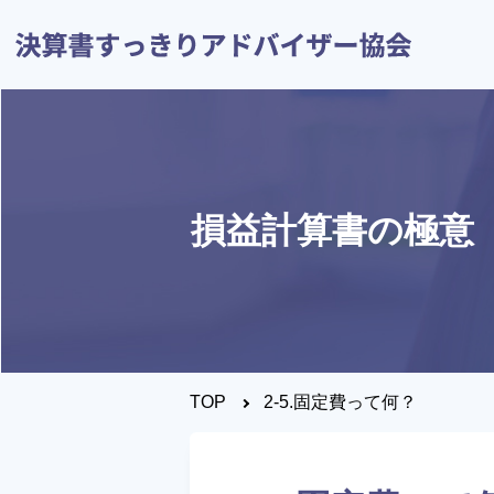
損益計算書の極意
トップページ
決算すっきりシート
とは？
TOP
2-5.固定費って何？
決算書について知りたい