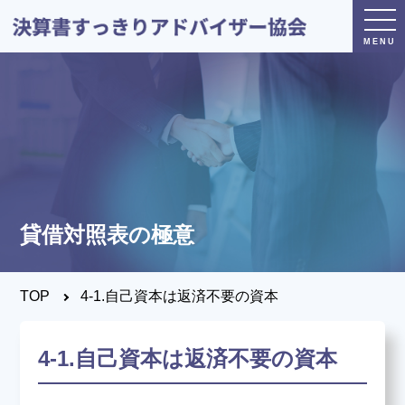
トップページ
日本決算書すっきり
アドバイザー協会とは？
貸借対照表の極意
®
決算書すっきり
アドバイザー
とは？
TOP
4-1.自己資本は返済不要の資本
決算すっきりシート
とは？
4-1.自己資本は返済不要の資本
養成講座・試験について