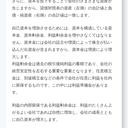
さらに、資本を投下することで会社のさまざまな資産が
生じますから、貸借対照表の資産（左側）の合計値と負
債・純資産（右側）の合計値は一致します。
自己資本を増加させるためには、資本を構成している資
本金、資本剰余金、利益剰余金を増やさなくてはなりま
せん。資本金には会社の設立や増資によって株主が払い
込んだ出資金が含まれますから、資本金は増資により増
大します。
利益剰余金は過去の税引後純利益の蓄積であり、会社の
経営安定性を左右する重要な要素となります。任意積立
金は、別途積立金などの条件で会社が任意に利益を社内
に留保するものです。この中には利益準備金がありま
す。
利益の内部留保である利益剰余金は、利益のたくさん上
がるよい会社であれば自然に増加し、会社の成長ととも
に自己資本が増大します。